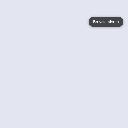
Browse album
Language
English
Nederlands
Français
Jouw
Help
Lees Meer