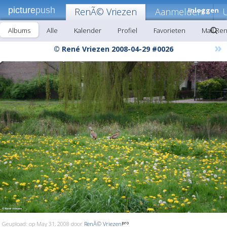
picture
push
RenÃ© Vriezen
Aanmelden!
Inloggen
Albums
Alle
Kalender
Profiel
Favorieten
Mail Re
»
© René Vriezen 2008-04-29 #0026
Geupload: op May 31, 2008 door
RenÃ© Vriezen