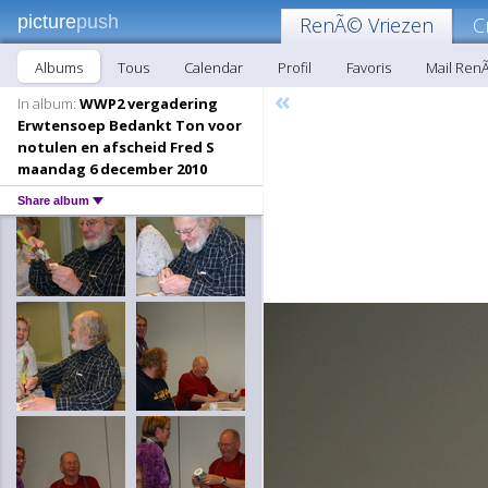
picture
push
RenÃ© Vriezen
C
Albums
Tous
Calendar
Profil
Favoris
Mail Ren
«
In album:
WWP2 vergadering
Erwtensoep Bedankt Ton voor
notulen en afscheid Fred S
maandag 6 december 2010
Share album