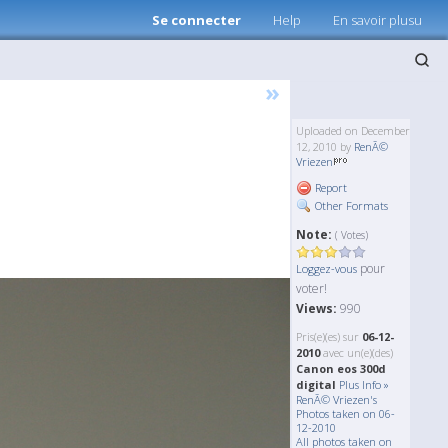
Se connecter
Help
En savoir plusu
»
Uploaded on December
12, 2010 by
RenÃ©
Vriezen
Report
Other Formats
Note:
( Votes)
pour
Loggez-vous
voter!
Views:
990
Pris(e)(es) sur
06-12-
2010
avec un(e)(des)
Canon eos 300d
digital
Plus Info »
RenÃ© Vriezen's
Photos taken on 06-
12-2010
All photos taken on