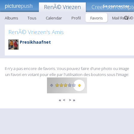
picture
push
RenÃ© Vriezen
Creer son compt
Se connecter
Albums
Tous
Calendar
Profil
Favoris
Mail RenÃ©
RenÃ© Vriezen's Amis
Presikhaafnet
Il n'y a pas encore de favoris. Vous pouvez faire d'une photo ou image
un Favori en votant pour elle par l'utilisation des boutons sous l'image:
«
<
>
»