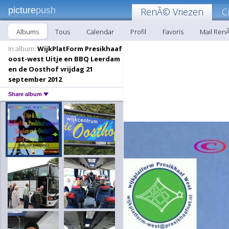
picture
push
RenÃ© Vriezen
C
Albums
Tous
Calendar
Profil
Favoris
Mail Ren
In album:
WijkPlatForm Presikhaaf
oost-west Uitje en BBQ Leerdam
en de Oosthof vrijdag 21
september 2012
Share album