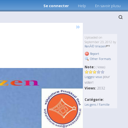
Se connecter
Help
En savoir plusu
»
Uploaded on
September 23, 2012 by
RenÃ© Vriezen
Report
Other Formats
Note:
( Votes)
pour
Loggez-vous
voter!
Views:
2032
Catégorie:
Les gens / Famille