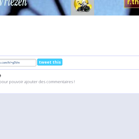
tweet this
e
pour pouvoir ajouter des commentaires !