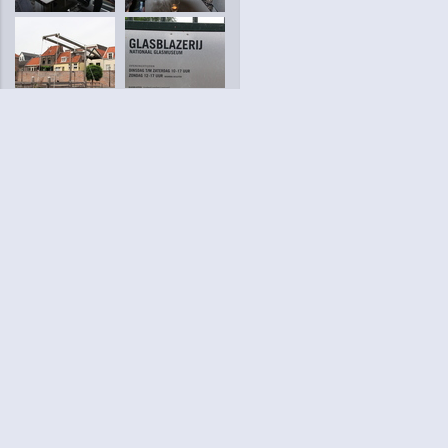
up
Slideshow
down
loading...
Language
Votre / vos
English
Help
Nederlands
En savoir plusu
Français
loading...